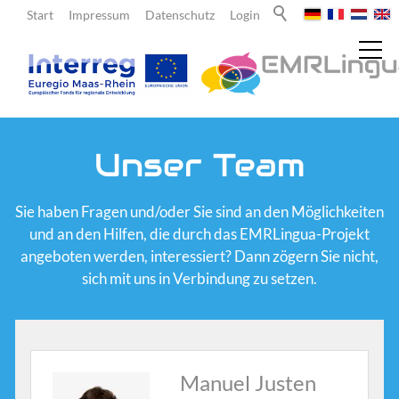
Start
Impressum
Datenschutz
Login
Aktuelles
Unser Team
Über uns
Sie haben Fragen und/oder Sie sind an den Möglichkeiten
und an den Hilfen, die durch das EMRLingua-Projekt
angeboten werden, interessiert? Dann zögern Sie nicht,
Lehrende
sich mit uns in Verbindung zu setzen.
Lernende
Manuel Justen
Team