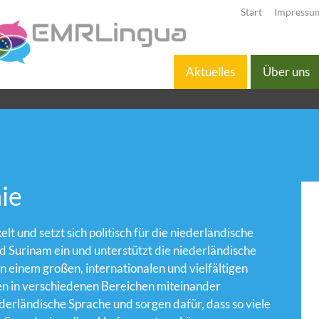
Start
Impressu
Aktuelles
Über uns
ie
t und setzt sich politisch für die niederländische
 Surinam ein und unterstützt die niederländische
n einem großen, internationalen und vielfältigen
en in verschiedenen Bereichen miteinander
erländische Sprache und sorgen dafür, dass so viele