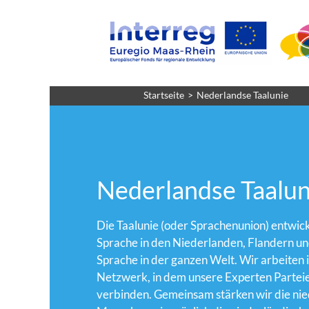
Startseite
Nederlandse Taalunie
Nederlandse Taalun
Die Taalunie (oder Sprachenunion) entwickel
Sprache in den Niederlanden, Flandern und
Sprache in der ganzen Welt. Wir arbeiten i
Netzwerk, in dem unsere Experten Partei
verbinden. Gemeinsam stärken wir die nied