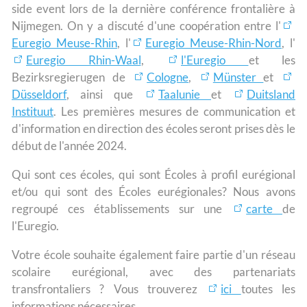
side event lors de la dernière conférence frontalière à
Nijmegen. On y a discuté d'une coopération entre l'
Euregio Meuse-Rhin
, l'
Euregio Meuse-Rhin-Nord
, l'
Euregio Rhin-Waal
,
l'Euregio
et les
Bezirksregierugen de
Cologne
,
Münster
et
Düsseldorf
, ainsi que
Taalunie
et
Duitsland
Instituut
. Les premières mesures de communication et
d'information en direction des écoles seront prises dès le
début de l'année 2024.
Qui sont ces écoles, qui sont Écoles à profil eurégional
et/ou qui sont des Écoles eurégionales? Nous avons
regroupé ces établissements sur une
carte
de
l'Euregio.
Votre école souhaite également faire partie d'un réseau
scolaire eurégional, avec des partenariats
transfrontaliers ? Vous trouverez
ici
toutes les
informations nécessaires.