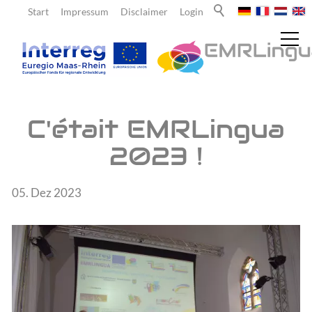
Start
Impressum
Disclaimer
Login
Actualités
C'était EMRLingua
2023 !
Messages
Newsletter
05. Dez 2023
À propos de nous
Enseignants
Élèves