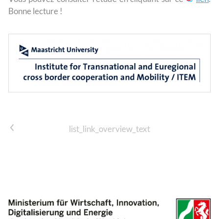
Bonne lecture !
list_link_prev
list_link_overview_text