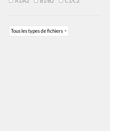
A1/A2
B1/B2
C1/C2