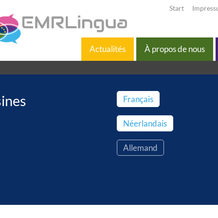
Start
Impres
Actualités
À propos de nous
sines
Français
Néerlandais
Allemand