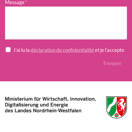
Message
*
J'ai lu la
déclaration de confidentialité
et je l'accepte.
Reset
Envoyer