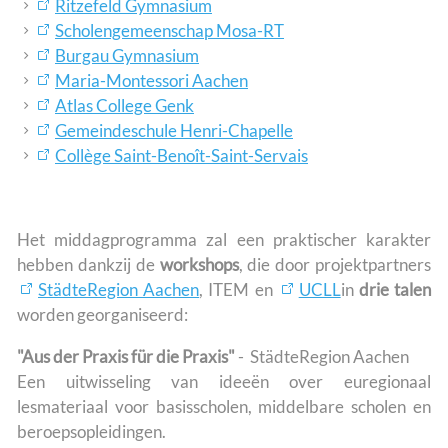
Ritzefeld Gymnasium
Scholengemeenschap Mosa-RT
Burgau Gymnasium
Maria-Montessori Aachen
Atlas College Genk
Gemeindeschule Henri-Chapelle
Collège Saint-Benoît-Saint-Servais
Het middagprogramma zal een praktischer karakter
hebben dankzij de
workshops
, die door projektpartners
StädteRegion Aachen
, ITEM en
UCLL
in
drie talen
worden georganiseerd:
"Aus der Praxis für die Praxis"
- StädteRegion Aachen
Een uitwisseling van ideeën over euregionaal
lesmateriaal voor basisscholen, middelbare scholen en
beroepsopleidingen.