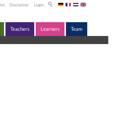
int
Disclaimer
Login
Teachers
Learners
Team