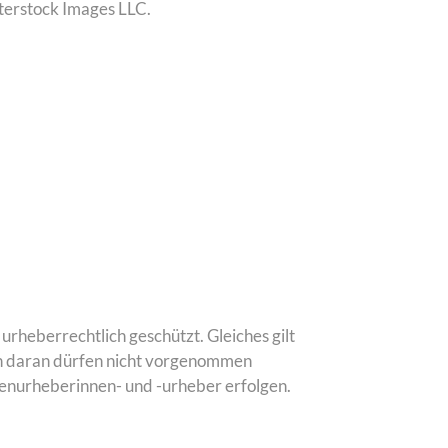
terstock Images LLC.
urheberrechtlich geschützt. Gleiches gilt
en daran dürfen nicht vorgenommen
enurheberinnen- und -urheber erfolgen.